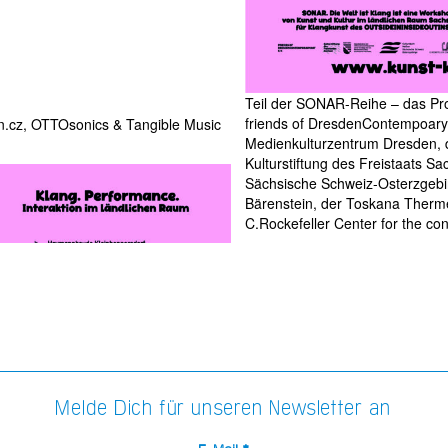
Teil der SONAR-Reihe – das Pro
friends of DresdenContempoaryA
.cz, OTTOsonics & Tangible Music
Medienkulturzentrum Dresden, 
Kulturstiftung des Freistaats 
Sächsische Schweiz-Osterzgeb
Bärenstein, der Toskana Ther
C.Rockefeller Center for the co
Melde Dich für unseren Newsletter an