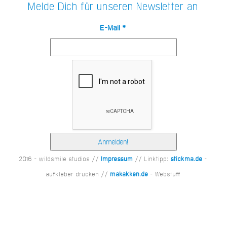
Melde Dich für unseren Newsletter an
E-Mail
*
2016 - wildsmile studios //
Impressum
// Linktipp:
stickma.de
-
aufkleber drucken //
makakken.de
- Webstuff