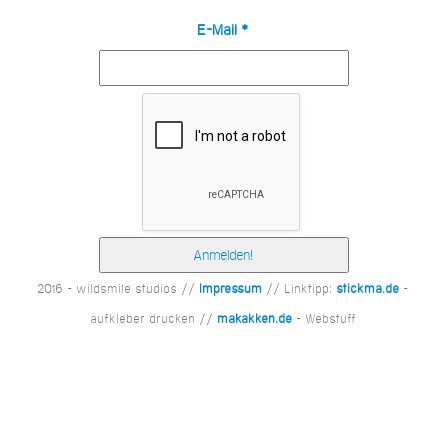
E-Mail
*
2016 - wildsmile studios //
Impressum
// Linktipp:
stickma.de
-
aufkleber drucken //
makakken.de
- Webstuff