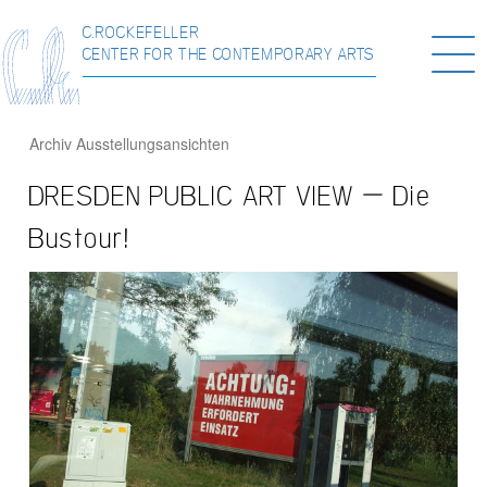
C.ROCKEFELLER
Togg
CENTER FOR THE CONTEMPORARY ARTS
navi
Archiv
Ausstellungsansichten
DRESDEN PUBLIC ART VIEW – Die
Bustour!