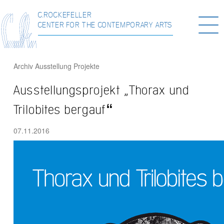
C.ROCKEFELLER
Togg
CENTER FOR THE CONTEMPORARY ARTS
navi
Archiv
Ausstellung
Projekte
Ausstellungsprojekt „Thorax und
Trilobites bergauf“
07.11.2016